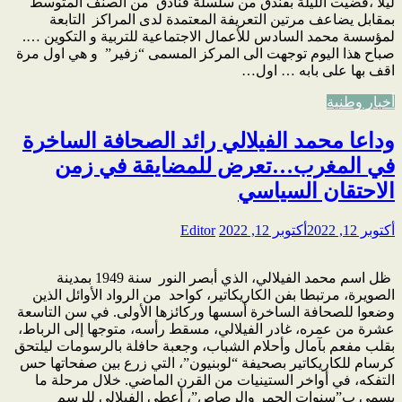
ليلا ،قضيت الليلة بفندق من سلسلة فنادق من الصنف المتوسط
بمقابل يضاعف مرتين التعريفة المعتمدة لدى المراكز التابعة
لمؤسسة محمد السادس للأعمال الاجتماعية للتربية و التكوين ….
صباح هذا اليوم توجهت الى المركز المسمى “زفير” و هي اول مرة
اقف بها على بابه … اول…
أخبار وطنية
وداعا محمد الفيلالي رائد الصحافة الساخرة
في المغرب…تعرض للمضايقة في زمن
الاحتقان السياسي
أكتوبر 12, 2022
أكتوبر 12, 2022
Editor
ظل اسم محمد الفيلالي، الذي أبصر النور سنة 1949 بمدينة
الصويرة، مرتبطا بفن الكاريكاتير، كواحد من الرواد الأوائل الذين
وضعوا للصحافة الساخرة أسسها وركائزها الأولى. في سن التاسعة
عشرة من عمره، غادر الفيلالي، مسقط رأسه، متوجها إلى الرباط،
بقلب مفعم بآمال وأحلام الشباب، وجعبة حافلة بالرسومات ليلتحق
كرسام للكاريكاتير بصحيفة “لوبنيون”، التي زرع بين صفحاتها حس
التفكه، في أواخر الستينيات من القرن الماضي. خلال مرحلة ما
يسمى ب”سنوات الجمر والرصاص”، أعطى الفيلالي للرسم