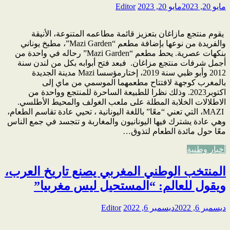
مايو 20, 2023
مايو 20, 2023
Editor
يقوم منتجع مازاغان بتعزيز قائمة مطاعمه المتنوعة، الأنيقة
والفريدة من نوعها بإضافة مطعم “Mazi Garden”، مطبخ يوناني
بنكهات عصرية. يحط مطعم “Mazi Garden” رحاله في واحدة من
أجمل شرفات منتجع مزاغان. فبعد فتح أبوابه بكل من لندن سنة
2012 وأبو ظبي سنة 2019، إختارمؤسسا Mazi مدينة الجديدة
بالمغرب كوجهة لافتتاح مطعمهما الموسمي من ماي إلى
اكتوبر2023. وذلك نظرا للطبيعة الساحرة للمنتجع وواحدة من
الاطلالات الخلابة المطلة على ملعب الغولف والمحيط الأطلسي.
MAZI، التي تعني “معًا” باللغة اليونانية ، تحيي عادة تقاسم الطعام،
وهي عادة يشترك فيها اليونانيون والمغاربة و تتجسد في جمع الناس
معًا حول مائدة الطعام لتذوق…
أخبار وطنية
المنتخب الوطني المغربي يصنع تاريخ العرب،
ويقول للعالم: “المستحيل ليس مغربيا”
ديسمبر 6, 2022
ديسمبر 6, 2022
Editor