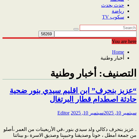
حدث يحدث
رياضة
سكوب TV
You are here
Home
أخبار وطنية
التصنيف:
أخبار وطنية
“عزيز بنحرف” ابن اقليم سيدي بنور ضحية
حادثة اصطدام قطار البرتغال
سبتمبر 10, 2025
سبتمبر 10, 2025
Editor
. عزيز بنحرف دكالي ولد سيدي بنور ،في الأربعينات من العمر ،أصلو
من جمعة امطل ، خونا وصديقنا وحبيبنا وصديق الاسرة ،و بيناتنا