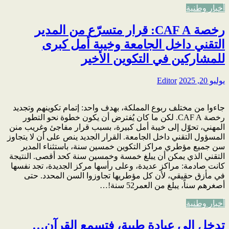
أخبار وطنية
رخصة CAF A: قرار متسرّع من المدير
التقني داخل الجامعة وخيبة أمل كبرى
للمشاركين في التكوين الأخير
يوليو 20, 2025
Editor
جاءوا من مختلف ربوع المملكة، بهدف واحد: إتمام تكوينهم وتجديد
رخصة CAF A. لكن ما كان يُفترض أن يكون خطوة نحو التطور
المهني، تحوّل إلى خيبة أمل كبيرة، بسبب قرار مفاجئ وغريب منن
المسؤول التقني داخل الجامعة. القرار الجديد ينص على أن لا يتجاوز
سن جميع مؤطري مراكز التكوين خمسين سنة، باستثناء المدير
التقني الذي يمكن أن يبلغ خمسة وخمسين سنة كحد أقصى. النتيجة
كانت صادمة: مراكز عديدة، وعلى رأسها مركز الجديدة، تجد نفسها
في مأزق حقيقي، لأن كل مؤطريها تجاوزوا السن المحدد. حتى
أصغرهم سناً، يبلغ من العمر52 سنة!…
أخبار وطنية
تدخل إلى عيادة طبية، فتسمع القرآن…