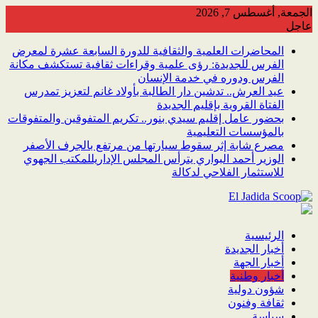
Skip
الجمعة, أغسطس 7, 2026
to
عاجل
content
المحاضرات العلمية والثقافية للدورة السابعة عشرة لمعرض
الفرس للجديدة: رؤى علمية وقراءات ثقافية تستكشف مكانة
الفرس ودوره في خدمة الإنسان
عيد العرش.. تدشين دار الطالبة بأولاد غانم لتعزيز تمدرس
الفتاة القروية بإقليم الجديدة
بحضور عامل إقليم سيدي بنور.. تكريم المتفوقين والمتفوقات
بالمؤسسات التعليمية
مصرع شابة إثر سقوط سيارتها من مرتفع بالجرف الأصفر
الوزير أحمد البواري يترأس المجلس الإداريللمكتب الجهوي
للاستثمار الفلاحي لدكالة
الرئيسية
أخبار الجديدة
أخبار الجهة
أخبار وطنية
شؤون دولية
ثقافة وفنون
سياسة