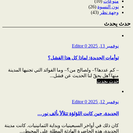
منوعات
(10)
نون النسوة
(26)
وجهة نظر
(43)
حدث يحدث
نوفمبر 13, 2025
0
Editor
توأمات الجديدة: لماذا كل هذا الفشل؟
– كم عددها؟– ولصالح من؟– وما الفوائد التي تجنيها المدينة
منها؟هل يحقّ لنا الحديث عن فشل...
حدث يحدث
نوفمبر 12, 2025
0
Editor
الجديدة، حين كانت اللؤلؤة تتلألأ بألف نور…
كان ذلك في أواخر السبعينيات وبداية الثمانينيات. كانت مدينة
الجديدة، هذه الحاضرة الهادئة المطلة على المحيط،...