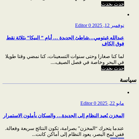
حدث يحدث
نوفمبر 12, 2025
0
Editor
عبدالله غيتومي…شاطئ الجديدة … أيام ” البيكا” بثلاثة نقط
فوق الكاف
لما كنا صغارا وحتى سنوات التسعينات، كنا نمضي وقتا طويلا
في البحر وخاصة في فصل الصيف،...
حدث يحدث
سياسة
مايو 22, 2025
0
Editor
المخزن يُعيد النظام إلى الجديدة… والسكان يأملون الاستمرار
عندما يتحرك “المخزن” بصرامة، تكون النتائج سريعة وفعالة.
ففي لمح البصر، يعود النظام إلى أماكن كانت...