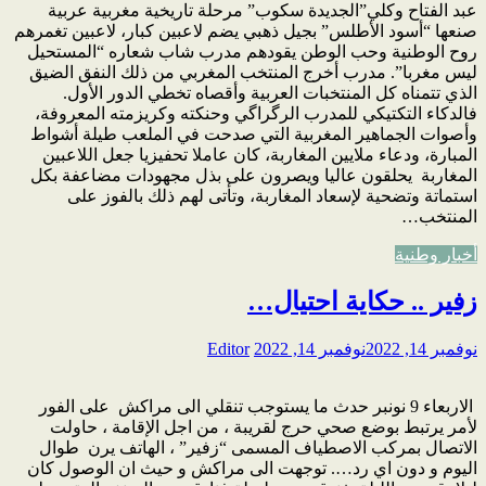
عبد الفتاح وكلي”الجديدة سكوب” مرحلة تاريخية مغربية عربية
صنعها “أسود الأطلس” بجيل ذهبي يضم لاعبين كبار، لاعبين تغمرهم
روح الوطنية وحب الوطن يقودهم مدرب شاب شعاره “المستحيل
ليس مغربا”. مدرب أخرج المنتخب المغربي من ذلك النفق الضيق
الذي تتمناه كل المنتخبات العربية وأقصاه تخطي الدور الأول.
فالدكاء التكتيكي للمدرب الرگراگي وحنكته وكريزمته المعروفة،
وأصوات الجماهير المغربية التي صدحت في الملعب طيلة أشواط
المبارة، ودعاء ملايين المغاربة، كان عاملا تحفيزيا جعل اللاعبين
المغاربة يحلقون عاليا ويصرون على بذل مجهودات مضاعفة بكل
استماتة وتضحية لإسعاد المغاربة، وتأتى لهم ذلك بالفوز على
المنتخب…
أخبار وطنية
زفير .. حكاية احتيال…
نوفمبر 14, 2022
نوفمبر 14, 2022
Editor
الاربعاء 9 نونبر حدث ما يستوجب تنقلي الى مراكش على الفور
لأمر يرتبط بوضع صحي حرج لقريبة ، من اجل الإقامة ، حاولت
الاتصال بمركب الاصطياف المسمى “زفير” ، الهاتف يرن طوال
اليوم و دون اي رد…. توجهت الى مراكش و حيث ان الوصول كان