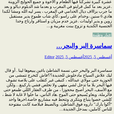
عشرة كبيرة تشركنا فيها الطعام و الأخوة و جميع الحوايج الزوينة
.عزيز بعد ما كمل قرايتو في المغرب و بعدما شد الدبلوم ديالو و بعد
ما جرب بزاااف ديال الخدامي في المغرب ، يسر ليه الله ومشا لكندا
هادي 6 سنين ،وخدام على راسو ،كأي شاب طموح يدير مستقبل
زوين و يدير اوليدات .عزيز خدم مزيان و استاقر وارتاح وخدا
الجنسية الكندية و تزوج ببنت مغربية و…
أخبار وطنية
سماسرة البر والبحر…
أغسطس 5, 2025
أغسطس 5, 2025
Editor
سماسرة البر والبحر حتى نسمة الشاطئ باغين يبيعوها لينا . أو قال
ليك علاش السياح مادخلوش للجديدة؟؟فاش كتخرج تتمشى من
الحوزية حتى مولاي عبدالله ، كتبقى غير كتقلب على بلاصة تشوف
فيها البحر بلا ما تدخل لشي مقهى ولا تخلص فشي باركينغ…ولكن
مع الأسف، البحر أصبح محجوزا ، من طرف العقار الللي طمعو حتى
فالرملة، وبغاو يْسيجو حتى الموج .هاد الناس، ما خلوا لا غابة لا شط ،
كلشي خصوا يتباع ويتكرى وتتحط فيه مشاريع خاصة.اخرها واحد
“أكوا بارك” داروه فوق الشاطئ، وبالضبط فبلاصة كانت مفتوحة
للناس كاملين، بمدخل الجديدة…