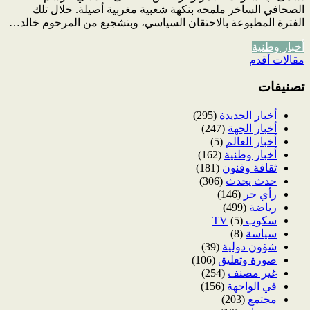
الصحافي الساخر ملمحه بنكهة شعبية مغربية أصيلة. خلال تلك
الفترة المطبوعة بالاحتقان السياسي، وبتشجيع من المرحوم خالد…
أخبار وطنية
تصفّح
مقالات أقدم
المقالات
تصنيفات
أخبار الجديدة
(295)
أخبار الجهة
(247)
أخبار العالم
(5)
أخبار وطنية
(162)
ثقافة وفنون
(181)
حدث يحدث
(306)
رأي حر
(146)
رياضة
(499)
سكوب TV
(5)
سياسة
(8)
شؤون دولية
(39)
صورة وتعليق
(106)
غير مصنف
(254)
في الواجهة
(156)
مجتمع
(203)