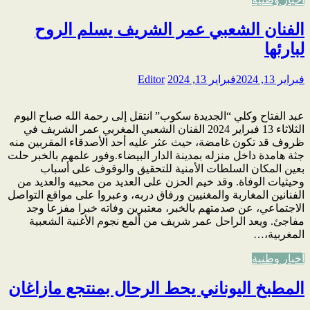
الفنان الشعبي عمر الشريف يسلم الروح
لبارئها
فبراير 13, 2024
فبراير 13, 2024
Editor
عبد الفتاح وكلي “الجديدة سكوب” انتقل إلى رحمة الله صباح اليوم
الثلاثاء 13 فبراير 2024 الفنان الشعبي المغربي عمر الشريف في
ظروف قد تكون غامضة، حيث عثر عليه أحد الأصدقاء المقربين منه
جثة هامدة داخل منزله بمدينة الدار البيضاء.وفور علمهم بالخبر حلت
بعين المكان السلطات الأمنية للتحقيق والوقوف على أسباب
وحيثيات الوفاة. وقد خيم الحزن على العديد من محبيه والعديد من
الفنانين المغاربة والمغنيين ورفاق دربه، وعبروا على مواقع التواصل
الاجتماعي، عن صدمتهم بالخبر، معتبرين وفاته خبرا مفزعا وجد
مفاجئ. ويعد الراحل عمر شريف من ألمع نجوم الأغنية الشعبية
المغربية،…
أخبار وطنية
المطبخ اليوناني يحط الرحال بمنتجع مازاغان