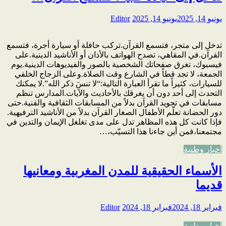
يونيو 14, 2025
يونيو 14, 2025
Editor
تدخل إلى متجر، فتسمع القرآن.تركب حافلة أو سيارة أجرة، فتسمع
القرآن.في المقاهي، تصدح الهواتف بالأذان أو الأناشيد الدينية.على
فيسبوك، تغرق صفحاتك الشخصية بالصور والفيديوهات الدينية.يوم
الجمعة، لا تجد قطاً في الشارع وقت الصلاة.وعلى الزجاج الخلفي
للسيارات، كثيراً ما تقرأ العبارة التالية:“لا تنسَ ذكر الله”.لا يمكنك
التحدث إلى أحد دون أن يغرقك بالأحاديث والآيات.المدارس تنظم
مسابقات في تجويد القرآن بدلاً من المسابقات الثقافية والفنية.حتى
دور الحضانة تعلّم الأطفال الصغار القرآن بدلاً من الأناشيد الترفيهية.
فإذا كانت كل هذه المظاهر تدل على مدى تغلغل الإيمان والتدين في
مجتمعنا،فمن أين جاءنا هذا التسيّب،…
أخبار وطنية
الأسماء الحقيقية للمدن المغربية ومعانيها
قديما
فبراير 18, 2024
فبراير 18, 2024
Editor
أخبار وطنية